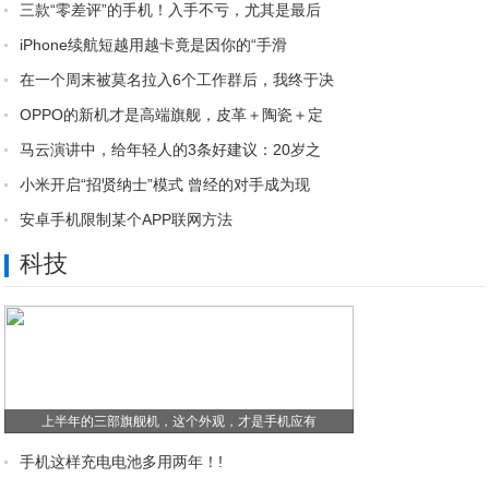
三款“零差评”的手机！入手不亏，尤其是最后
iPhone续航短越用越卡竟是因你的“手滑
在一个周末被莫名拉入6个工作群后，我终于决
OPPO的新机才是高端旗舰，皮革＋陶瓷＋定
马云演讲中，给年轻人的3条好建议：20岁之
小米开启“招贤纳士”模式 曾经的对手成为现
安卓手机限制某个APP联网方法
Python 异步任务神器 Celery
科技
上半年的三部旗舰机，这个外观，才是手机应有
手机这样充电电池多用两年！!