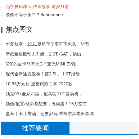
品宁夏风味 听传承故事 道岁月家
淡斑不等于美白？Banmamne
焦点图文
华夏航空：2021夏航季宁夏可飞包头、毕节
淡斑不等于美白？Banm
新款蒙迪欧动力升级，2.0T+6AT，输出
6X6的皮卡只有大G？宏光MINI EV改
现代全新途胜发布！搭2.5L、1.6T混动
10.98万元起 重整旗鼓而来 2020款
领克03+全系四驱，配高功2.0T发动机，
颜值/配置/动力都想要，没问题！16万左右
盘车｜不止省油、还要好玩 试驾东风本田享域
推荐要闻