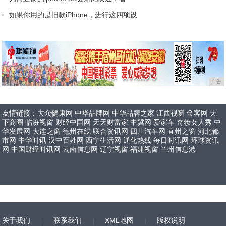
如果你用的是旧款iPhone，进行这四项设
广告
友情链接：
大众健康网
中华品牌网
中华品牌之家
江西视窗
金客网
天
下商圈
临汾视窗
财经中国网
天天财富家
中冀网
爱家车
奇妆女人秀
中
华发展网
大连之窗
德州在线
联合资讯网
四川汽车网
宜州之窗
河北都
市网
中华时讯
汉中百姓网
西宁生活网
通化热线
每日时讯网
环球资讯
网
中国财经时讯网
云南信息网
辽宁视窗
福建视窗
兰州信息港
关于我们
联系我们
XML地图
版权说明