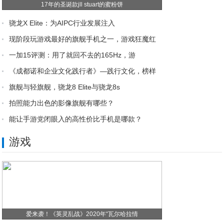
17年的圣诞款jll stuart的蜜粉饼
骁龙X Elite：为AIPC行业发展注入
现阶段玩游戏最好的旗舰手机之一，游戏狂魔红
一加15评测：用了就回不去的165Hz，游
《成都诺和企业文化践行者》—践行文化，榜样
旗舰与轻旗舰，骁龙8 Elite与骁龙8s
拍照能力出色的影像旗舰有哪些？
能让手游党闭眼入的高性价比手机是哪款？
游戏
爱来袭！《英灵乱战》2020年“瓦尔哈拉情