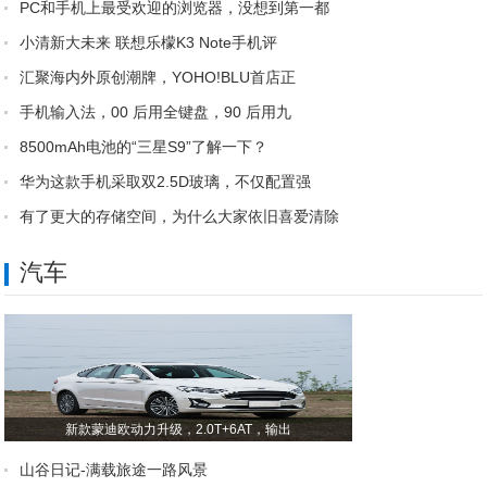
PC和手机上最受欢迎的浏览器，没想到第一都
小清新大未来 联想乐檬K3 Note手机评
汇聚海内外原创潮牌，YOHO!BLU首店正
手机输入法，00 后用全键盘，90 后用九
8500mAh电池的“三星S9”了解一下？
华为这款手机采取双2.5D玻璃，不仅配置强
有了更大的存储空间，为什么大家依旧喜爱清除
汽车
新款蒙迪欧动力升级，2.0T+6AT，输出
山谷日记-满载旅途一路风景