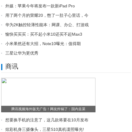
外媒：苹果今年将发布一款新iPad Pro
用了两个月的荣耀20，憋了一肚子心里话，今
华为2K触控轻薄性能本：网课、办公、打游戏
愉快买买买：买不起小米10还买不起Max3
小米果然还有大招，Note10曝光：值得期
三星让华为更优秀
商讯
腾讯视频海外版无广告！网友炸锅了：国内韭菜
想要换手机的注意了，这几款将要在10月发布
炫彩机身三摄像头，三星S10真机谍照曝光!