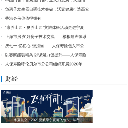
​中国门窗平台聚焦门窗行业大力发展，火热招
负离子发生器自研技术突破，沃壹健康打造高安
香港身份你值得拥有
“康养山西・夏养山西”文旅体验活动走进宁夏
上海市房协“好房子技术交流——楼板隔声体系
庆七一·忆初心·强担当——人保寿险包头市公
以赛赋能砺精兵 以课聚力促提升——人保寿险
人保寿险呼伦贝尔市分公司组织开展2026年
财经
华夏航空：2021夏航季宁夏可飞包头、毕节