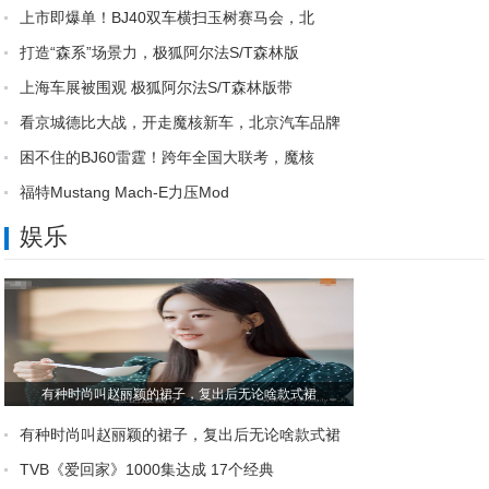
上市即爆单！BJ40双车横扫玉树赛马会，北
打造“森系”场景力，极狐阿尔法S/T森林版
上海车展被围观 极狐阿尔法S/T森林版带
看京城德比大战，开走魔核新车，北京汽车品牌
困不住的BJ60雷霆！跨年全国大联考，魔核
福特Mustang Mach-E力压Mod
新款蒙迪欧动力升级，2.0T+6AT，输出
娱乐
有种时尚叫赵丽颖的裙子，复出后无论啥款式裙
有种时尚叫赵丽颖的裙子，复出后无论啥款式裙
TVB《爱回家》1000集达成 17个经典