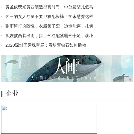
黄圣依荧光黄西装造型真时尚，中分发型扎低马
奔三的女人尽量不要卫衣配长裤！学宋慧乔这样
张雨绮打扮随性，衣服领子歪一边也能穿，扎俩
贝嫂披西装出街，搭土气红配紫霸气十足，获小
2020深圳国际珠宝展：看培育钻石如何撬动
33岁袁姗姗时尚造型，身高165驾驭不同风
广告
企业