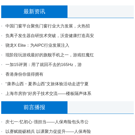
“康养山西・夏养山西”文
上海市房协“好房子技术交
庆七一·忆初
最新资讯
人保寿险呼伦贝尔市分公司
普及金融保险知识 筑牢民
人保寿险
​中国门窗平台聚焦门窗行业大力发展，火热招
红歌嘹亮映初心 保险为民
​中国门窗平台聚焦门窗行
负离子发生
负离子发生器自研技术突破，沃壹健康打造高安
骁龙X Elite：为AIPC行业发展注入
现阶段玩游戏最好的旗舰手机之一，游戏狂魔红
一加15评测：用了就回不去的165Hz，游
香港身份你值得拥有
“康养山西・夏养山西”文旅体验活动走进宁夏
上海市房协“好房子技术交流——楼板隔声体系
前言播报
庆七一·忆初心·强担当——人保寿险包头市公
以赛赋能砺精兵 以课聚力促提升——人保寿险