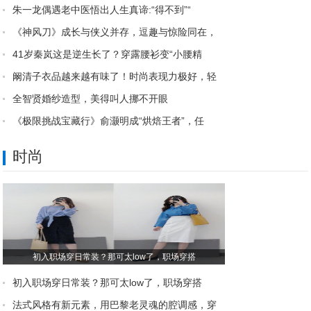
朱一龙偶遇老中医悟出人生真谛:“得不到”“
《神风刀》成长与侠义并存，逗趣与惊险同在，
41岁秦岚这是逆生长了？穿露腰衫变“小腰精
阚清子衣品越来越有味了！时尚表现力极好，轻
全智贤婚纱造型，美得叫人挪不开眼
《极限挑战宝藏行》俞灏明成“烘焙王者”，任
时尚
初入职场穿日常装？那可太low了，职场穿搭
初入职场穿日常装？那可太low了，职场穿搭
法式风格有新元素，用巴黎老灵魂的腔调感，穿