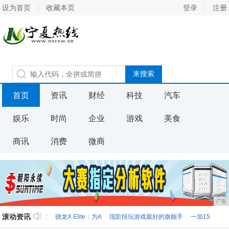
设为首页
收藏本页
登录
注册
首页
资讯
财经
科技
汽车
娱乐
时尚
企业
游戏
美食
商讯
消费
微商
广告
滚动资讯
骁龙X Elite：为A
现阶段玩游戏最好的旗舰手
一加15评测：用