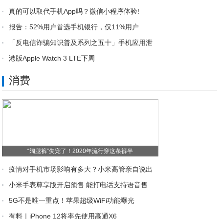
真的可以取代手机App吗？微信小程序体验!
报告：52%用户首选手机银行，仅11%用户
「反电信诈骗知识普及系列之五十」手机应用泄
港版Apple Watch 3 LTE下周
消费
“阔腿裤”失宠了！2020年流行穿这条裤半
疫情对手机市场影响有多大？小米高管亲自说出
小米手表尊享版开启预售 能打电话支持语音售
5G不是唯一重点！苹果超级WiFi功能曝光
有料｜iPhone 12将率先使用高通X6