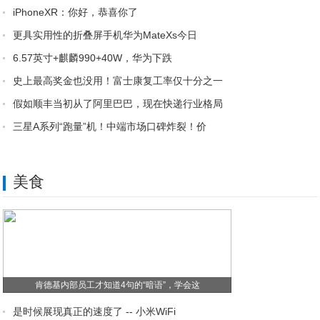
iPhoneXR：你好，恭喜你了
更具实用性的折叠屏手机华为MateXs今日
6.57英寸+麒麟990+40W，华为下跌
史上最高奖金也没用！富士康复工率仅十分之一
假如顺丰当初从了阿里巴巴，现在快递行业格局
三星A系列“跑量”机！中端市场口碑炸裂！价
美食
肯德基内部员工才知道4句的“暗语”，学会这
是时候展现真正的速度了 -- 小米WiFi