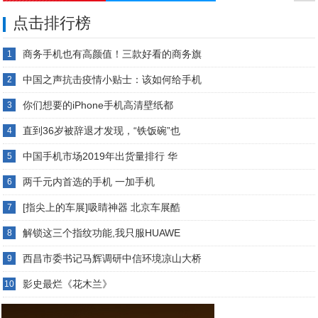
点击排行榜
商务手机也有高颜值！三款好看的商务旗
1
中国之声抗击疫情小贴士：该如何给手机
2
你们想要的iPhone手机高清壁纸都
3
直到36岁被辞退才发现，“铁饭碗”也
4
中国手机市场2019年出货量排行 华
5
两千元内首选的手机 一加手机
6
[指尖上的车展]吸睛神器 北京车展酷
7
解锁这三个指纹功能,我只服HUAWE
8
西昌市委书记马辉调研中信环境凉山大桥
9
影史最烂《花木兰》
10