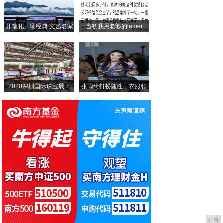
奔三的女人尽量不要卫衣配长裤！学宋慧乔这
开笔礼、诵经典 文艺名家
当初我用老婆的lamer
张雨绮打扮随性，衣服领子歪一边也能穿，扎
贝嫂披西装出街，搭土气红配紫霸气十足，获
2020深圳国际珠宝展：
张雨绮打扮随性，衣服领
子
广告