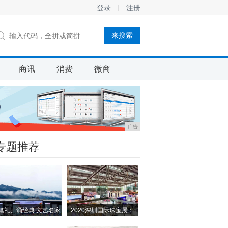
登录
注册
商讯
消费
微商
广告
专题推荐
笔礼、诵经典 文艺名家
2020深圳国际珠宝展：