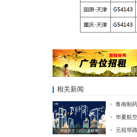
相关新闻
鲁南制
华夏航空
元祖筚路
华夏航空：2021夏航季