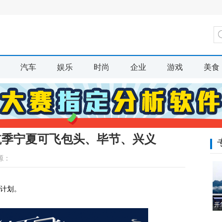
汽车
娱乐
时尚
企业
游戏
美食
夏航季宁夏可飞包头、毕节、兴义
源：
班计划。
开