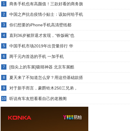
商务手机也有高颜值！三款好看的商务旗
1
中国之声抗击疫情小贴士：该如何给手机
2
你们想要的iPhone手机高清壁纸都
3
直到36岁被辞退才发现，“铁饭碗”也
4
中国手机市场2019年出货量排行 华
5
两千元内首选的手机 一加手机
6
[指尖上的车展]吸睛神器 北京车展酷
7
夏天来了不知道怎么穿？用这些基础款搭
8
对于新手而言，豪爵铃木250三兄弟，
9
听说有车友想看看自己的老雅阁
10