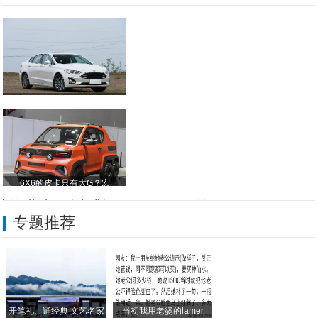
新款蒙迪欧动力升级，2.
6X6的皮卡只有大G？宏
新款蒙迪欧动力升级，2.0T+6AT，输
专题推荐
6X6的皮卡只有大G？宏光MINI EV
现代全新途胜发布！搭2.5L、1.6T混
10.98万元起 重整旗鼓而来 2020
开笔礼、诵经典 文艺名家
当初我用老婆的lamer