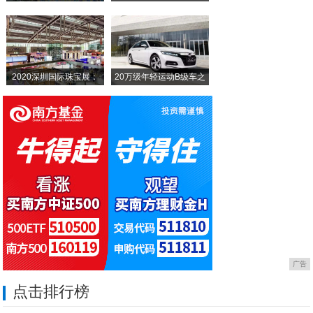
领克03+全系四驱，配高功2.0T发动机
颜值/配置/动力都想要，没问题！16万左
2020深圳国际珠宝展：
20万级年轻运动B级车之
广告
点击排行榜