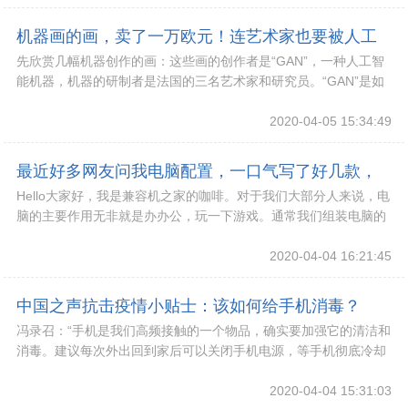
机器画的画，卖了一万欧元！连艺术家也要被人工
先欣赏几幅机器创作的画：这些画的创作者是“GAN”，一种人工智
智能替代了吗？
能机器，机器的研制者是法国的三名艺术家和研究员。“GAN”是如
何画画的呢？首先艺术家要先让它学习，
2020-04-05 15:34:49
最近好多网友问我电脑配置，一口气写了好几款，
Hello大家好，我是兼容机之家的咖啡。对于我们大部分人来说，电
大家参考一下
脑的主要作用无非就是办办公，玩一下游戏。通常我们组装电脑的
配置不需要太高，不是每个人都是游戏发烧
2020-04-04 16:21:45
中国之声抗击疫情小贴士：该如何给手机消毒？
冯录召：“手机是我们高频接触的一个物品，确实要加强它的清洁和
（有声版）
消毒。建议每次外出回到家后可以关闭手机电源，等手机彻底冷却
之后，沾取适量75%的酒精或者使用对电子产
2020-04-04 15:31:03