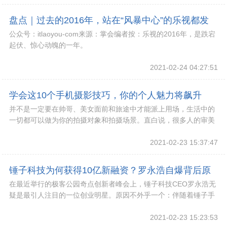
盘点｜过去的2016年，站在“风暴中心”的乐视都发
公众号：itlaoyou-com来源：掌会编者按：乐视的2016年，是跌宕
生了些什么？!
起伏、惊心动魄的一年。
2021-02-24 04:27:51
学会这10个手机摄影技巧，你的个人魅力将飙升
并不是一定要在帅哥、美女面前和旅途中才能派上用场，生活中的
200%！!
一切都可以做为你的拍摄对象和拍摄场景。直白说，很多人的审美
都是有问题的——不知道什么才是真正的美，没自
2021-02-23 15:37:47
锤子科技为何获得10亿新融资？罗永浩自爆背后原
在最近举行的极客公园奇点创新者峰会上，锤子科技CEO罗永浩无
因!
疑是最引人注目的一位创业明星。原因不外乎一个：伴随着锤子手
机近乎两极分化的口碑，老罗一直被置于媒。
2021-02-23 15:23:53