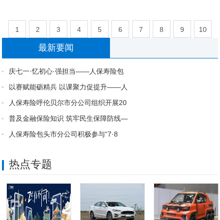
1
2
3
4
5
6
7
8
9
10
最新要闻
11
12
13
14
15
庆七一·忆初心·强担当——人保寿险包
以赛赋能砺精兵 以课聚力促提升——人
人保寿险呼伦贝尔市分公司组织开展20
普及金融保险知识 筑牢民生保障防线—
人保寿险包头市分公司积极参与“7·8
热点专题