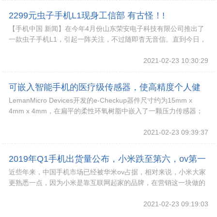
2299元虫子手机L1现身工信部 有古怪！!
【手机中国 新闻】在今年4月份山东荣安电子科技有限公司推出了
一款虫子手机L1，引起一阵关注，不过随即杳无音信。直到今日，
我们发现该机已经在工信部现身，不过却被小
2021-02-23 10:30:29
可嵌入智能手机的医疗级传感器，使高精度个人健
LemanMicro Devices开发的e-Checkup器件尺寸约为15mm x
康监测一手掌握!
4mm x 4mm，在扁平的柔性环氧树脂中嵌入了一颗压力传感器；
由一颗LE
2021-02-23 09:39:37
2019年Q1手机出货量公布，小米跌至第六，ov第一
近些年来，中国手机市场已经被华米ov占据，相对来说，小米大家
第二!
更熟悉一点，因为小米是靠互联网起家的品牌，在营销这一块做的
很厉害。
2021-02-23 09:19:03