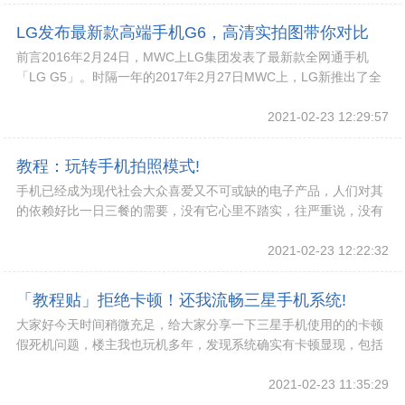
LG发布最新款高端手机G6，高清实拍图带你对比
前言2016年2月24日，MWC上LG集团发表了最新款全网通手机
G5和G6差别!
「LG G5」。时隔一年的2017年2月27日MWC上，LG新推出了全
网通手机「LG G6」，同
2021-02-23 12:29:57
教程：玩转手机拍照模式!
手机已经成为现代社会大众喜爱又不可或缺的电子产品，人们对其
的依赖好比一日三餐的需要，没有它心里不踏实，往严重说，没有
手机你在中国真是“寸步难行”。
2021-02-23 12:22:32
「教程贴」拒绝卡顿！还我流畅三星手机系统!
大家好今天时间稍微充足，给大家分享一下三星手机使用的的卡顿
假死机问题，楼主我也玩机多年，发现系统确实有卡顿显现，包括
最新的旗舰机也难免出现这样的问题。今天跟大家
2021-02-23 11:35:29