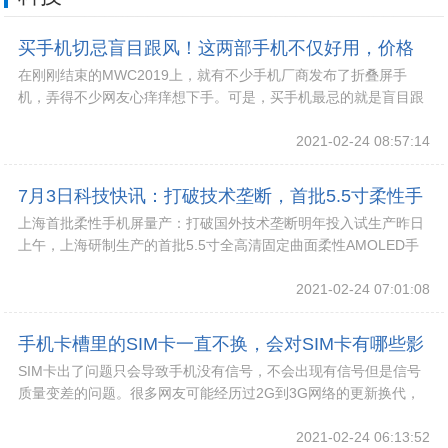
买手机切忌盲目跟风！这两部手机不仅好用，价格
在刚刚结束的MWC2019上，就有不少手机厂商发布了折叠屏手
还挺友好!
机，弄得不少网友心痒痒想下手。可是，买手机最忌的就是盲目跟
风，如果预算比较有限，更不应该尝试折叠屏手
2021-02-24 08:57:14
7月3日科技快讯：打破技术垄断，首批5.5寸柔性手
上海首批柔性手机屏量产：打破国外技术垄断明年投入试生产昨日
机屏准备量产!
上午，上海研制生产的首批5.5寸全高清固定曲面柔性AMOLED手
机屏。
2021-02-24 07:01:08
手机卡槽里的SIM卡一直不换，会对SIM卡有哪些影
SIM卡出了问题只会导致手机没有信号，不会出现有信号但是信号
响？!
质量变差的问题。很多网友可能经历过2G到3G网络的更新换代，
那个时候不少网友的2GSIM卡都换成了3
2021-02-24 06:13:52