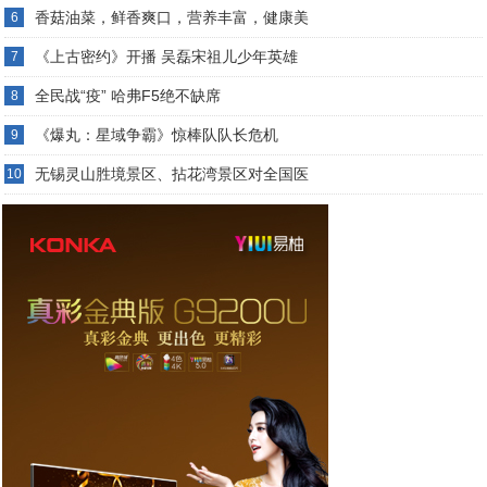
香菇油菜，鲜香爽口，营养丰富，健康美
6
《上古密约》开播 吴磊宋祖儿少年英雄
7
全民战“疫” 哈弗F5绝不缺席
8
《爆丸：星域争霸》惊棒队队长危机
9
无锡灵山胜境景区、拈花湾景区对全国医
10