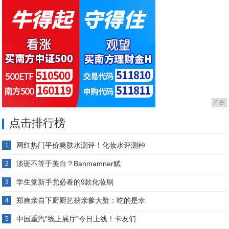
广告
点击排行榜
网红热门平价爽肤水测评！化妆水评测种
1
淡斑不等于美白？Banmamner赋
2
学生党新手党必看的9款化妆刷
3
郑爽亲自下厨厨艺获亲爹大赞：吃的是幸
4
中国重汽“线上展厅”今日上线！卡友们
5