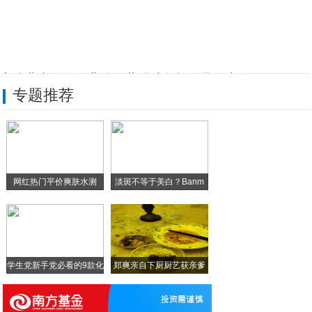
实体业真要倒？曹德旺董明珠各抒己见，中国
专题推荐
暖冬叠加疫情，服装企业库存积压严重！
丹麦曲奇大战激烈，小小饼干有多值钱？
Q1华为手机出货量下降约600万台！线上
网红热门平价爽肤水测
淡斑不等于美白？Banm
林清轩逆势大卖，森马提效，雅斯特创收，疫
评！
2003年淘宝火了！2020年钉钉火了！
学生党新手党必看的9款化
郑爽亲自下厨厨艺获亲爹
大