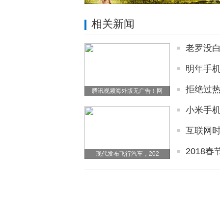
相关新闻
老罗没白
明年手
拒绝过热
腾讯视频海外版无广告！网
小米手
互联网
2018
现代发布飞行汽车，202