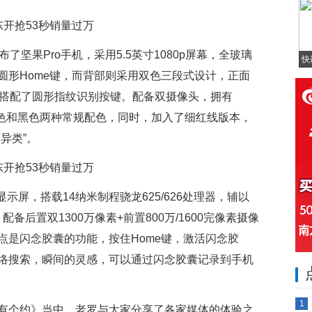
了坚果Pro手机，采用5.5英寸1080p屏幕，全玻璃
快
圆形Home键，而背部则采用双色三段式设计，正面
时搭配了圆形指纹识别按键。配备双摄像头，拥有
有红色和黑色两种常规配色，同时，加入了细红线版本，
异类”。
ell显示屏，搭载14纳米制程骁龙625/626处理器，辅以
。配备后置双1300万像素+前置800万/1600完像素摄像
点是闪念胶囊的功能，按住Home键，激活闪念胶
络搜索，瞬间的灵感，可以通过闪念胶囊记录到手机
1
有个约》当中，老罗与大家分享了各家媒体的体验之