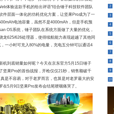
2
hWeb体验这款手机的给出评语“结合锤子科技软件团队
软件层面一体化的功耗优化方案，让坚果Pro成为了一
3
00mAh电池容量，虽然不是4000mAh，但是手机预
4
artisan OS系统，锤子团队在系统方面做了大量的优化，
5
龙625/626处理器，使得续航能力表现超越了其他同
6
0快充，一小时可充入80%的电量，充电五分钟可以通话4
7
8
新机到底销量如何呢？今天在京东官方5月15日锤子
9
坚果Pro的首份战报，开枪仅仅21秒，销售额破千
功，真是不容易，对于老罗而言，也算是对老罗最大的安
10
在5月9日坚果Pro发布会结尾哽咽痛哭了。