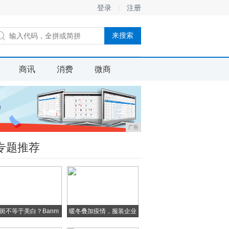
登录
注册
商讯
消费
微商
广告
专题推荐
斑不等于美白？Banm
暖冬叠加疫情，服装企业
库