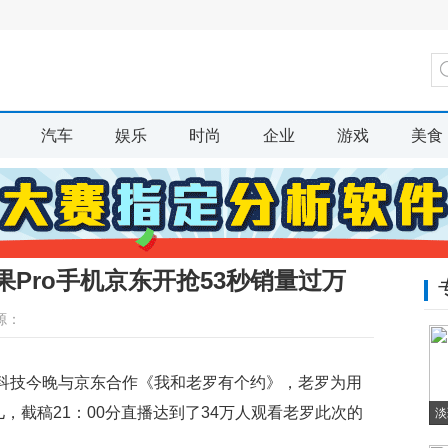
汽车
娱乐
时尚
企业
游戏
美食
Pro手机京东开抢53秒销量过万
源：
锤子科技今晚与京东合作《我和老罗有个约》，老罗为用
，截稿21：00分直播达到了34万人观看老罗此次的
淡