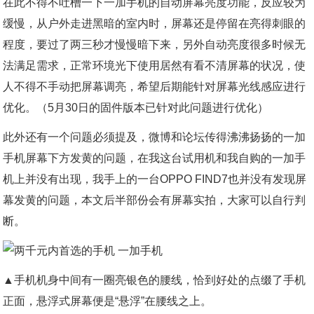
在此不得不吐槽一下一加手机的自动屏幕亮度功能，反应较为
缓慢，从户外走进黑暗的室内时，屏幕还是停留在亮得刺眼的
程度，要过了两三秒才慢慢暗下来，另外自动亮度很多时候无
法满足需求，正常环境光下使用居然有看不清屏幕的状况，使
人不得不手动把屏幕调亮，希望后期能针对屏幕光线感应进行
优化。（5月30日的固件版本已针对此问题进行优化）
此外还有一个问题必须提及，微博和论坛传得沸沸扬扬的一加
手机屏幕下方发黄的问题，在我这台试用机和我自购的一加手
机上并没有出现，我手上的一台OPPO FIND7也并没有发现屏
幕发黄的问题，本文后半部份会有屏幕实拍，大家可以自行判
断。
▲手机机身中间有一圈亮银色的腰线，恰到好处的点缀了手机
正面，悬浮式屏幕便是“悬浮”在腰线之上。