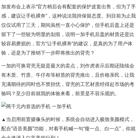
加发布会上表示“官方稍后会有配套的保护皮套出售，但为了手
感，建议让手机裸奔”，这种说法我持保留态度。到目前为止我
仅仅试用了三天，期间虽然一直小心保护，但手机后盖上还是
留下了一些较为明显的划痕，说明一加手机后盖的材质还是比
较容易磨损的，官方“让手机裸奔”的建议，是真的为了用户体
验，还是为了推销下一步即将推出的背壳？
一加的可换背壳无疑是最大的卖点，刘作虎表示后期还陆续会
有木质、竹质、牛仔布等材质的背壳推出，且价格亲民，让我
充满期待的同时也不禁担忧，背壳的工艺材质经得起市场的考
验吗？至少目前就我的体验来看，前景是不容乐观的。
▲当启用前置摄像头的时候，系统会自动进入极致美颜模式，
配合“语音美颜”功能，对着手机喊一句“瘦一点、白一点”，你就
会火速进入白富美的行列！