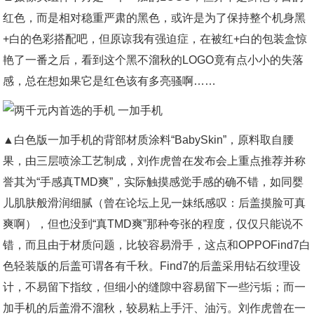
红色，而是相对稳重严肃的黑色，或许是为了保持整个机身黑
+白的色彩搭配吧，但原谅我有强迫症，在被红+白的包装盒惊
艳了一番之后，看到这个黑不溜秋的LOGO竟有点小小的失落
感，总在想如果它是红色该有多亮骚啊……
▲白色版一加手机的背部材质涂料“BabySkin”，原料取自腰
果，由三层喷涂工艺制成，刘作虎曾在发布会上重点推荐并称
誉其为“手感真TMD爽”，实际触摸感觉手感的确不错，如同婴
儿肌肤般滑润细腻（曾在论坛上见一妹纸感叹：后盖摸脸可真
爽啊），但也没到“真TMD爽”那种夸张的程度，仅仅只能说不
错，而且由于材质问题，比较容易滑手，这点和OPPOFind7白
色轻装版的后盖可谓各有千秋。Find7的后盖采用钻石纹理设
计，不易留下指纹，但细小的缝隙中容易留下一些污垢；而一
加手机的后盖滑不溜秋，较易粘上手汗、油污。刘作虎曾在一