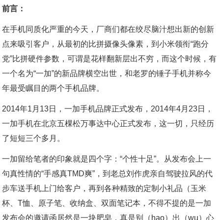
前言：
在手机同质化严重的今天，厂商们都在绞尽脑汁想出新的创新
点来吸引客户，从最初的比拼摄像头像素，到小米领衔“跑分
党”比拼硬件参数，可谓是花样翻新层出不穷，而这个时候，有
一个名为“一加”的新品牌横空出世，和老罗的锤子手机并称今
年最受瞩目的两个手机品牌。
2014年1月13日，一加手机品牌正式发布，2014年4月23日，
一加手机在北京五棵松万事达中心正式发布，这一切，只经历
了短短三个多月。
一加留给笔者的印象就是四个字：“个性十足”。从发布会上一
句真性情的“手感真TMD爽”，到老总刘作虎亲自驾驶拉风的代
步车送手机上门给客户，再到各种精致的定制小礼品（玉米
杯、T恤、原子笔、收纳盒、双面笔记本，不得不提的是一加
发布会的邀请函居然是一块肥皂，真是别（hao）出（wu）心