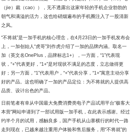
（jie）裁（cao）），无不透露出这家年轻的手机企业勃勃的
朝气和满溢的活力，这也给硝烟遍布的手机圈注入了一股清新
之风。
“不将就”是一加手机的核心理念，在4月23日的一加手机发布会
上，一加创始人“虎哥”刘作虎介绍了一加的品牌内涵。取名一
加（英文名OnePlus，品牌标志1+），一方面，“1”代表现
状，“+”代表更好，“1+”是对现状不满足的态度，立志做得更
好；另一方面，“1”代表用户，“+”代表分享，“1+”寓意主动分享
好的产品。这也明确了一加的产品定位：为不将就的人提供高
品质、设计出色的产品。
日前笔者有幸从中国最大免费消费类电子产品试用平台“极客大
本营”网站申请到了一部试用版一加手机，在此表示感谢。经过
约半个月的试用，感触良多，国产手机从山寨横行的时代一路
走到现在，已越来越注重用户体验和售后服务，用“不将就”的