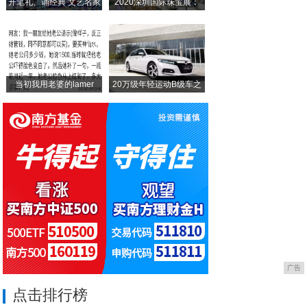
开笔礼、诵经典 文艺名家
2020深圳国际珠宝展：
希泊尔驿站凭多元文化体验打造别样假期。
发财不漏优选平台线上+线下新零售，火爆招
当初我用老婆的lamer
20万级年轻运动B级车之
广告
点击排行榜