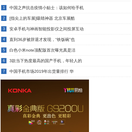
中国之声抗击疫情小贴士：该如何给手机
1
[指尖上的车展]吸睛神器 北京车展酷
2
安卓手机与神画智能投影仪之间投屏互动
3
直到36岁被辞退才发现，“铁饭碗”也
4
白色小米note顶配版首次曝光真是洁
5
3款当下热度最高的国产手机，年轻人的
6
中国手机市场2019年出货量排行 华
7