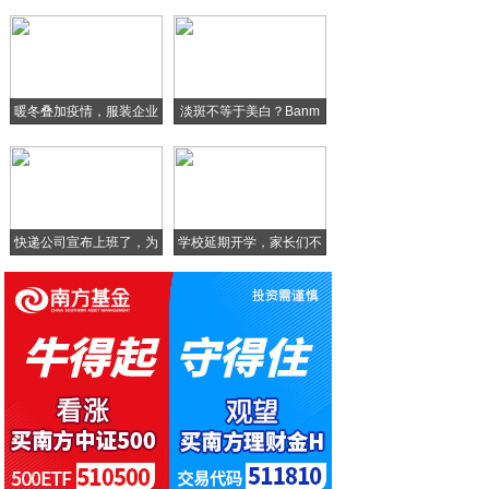
MANN 8S：面向户外的大手机
iPhone省电技巧，改善耗电问题
暖冬叠加疫情，服装企业
淡斑不等于美白？Banm
最值得推荐选择的5款经典手机，你知道吗？
库
苹果手机这几个设置要关闭，省电不少于1倍
快递公司宣布上班了，为
学校延期开学，家长们不
啥
淡