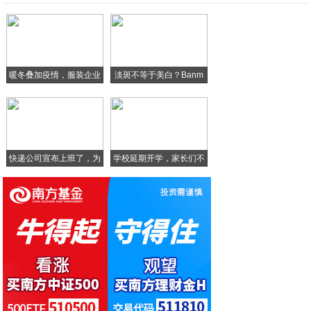
买笔记本不想入坑？来看看2019年这几款
Digi-Capital报告：苹果、Fa
vivo5G将发布最便宜5G新机，红米K
暖冬叠加疫情，服装企业
淡斑不等于美白？Banm
100倍变焦来了三星S20Ultra即将
库
中国联通与广和通将联合发布全球首款5G+
快递公司宣布上班了，为
学校延期开学，家长们不
啥
淡