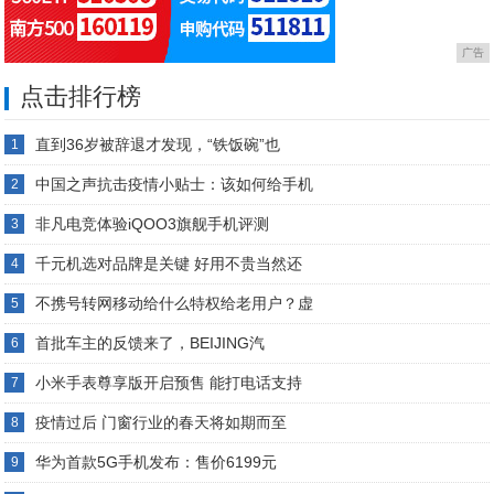
广告
点击排行榜
直到36岁被辞退才发现，“铁饭碗”也
1
中国之声抗击疫情小贴士：该如何给手机
2
非凡电竞体验iQOO3旗舰手机评测
3
千元机选对品牌是关键 好用不贵当然还
4
不携号转网移动给什么特权给老用户？虚
5
首批车主的反馈来了，BEIJING汽
6
小米手表尊享版开启预售 能打电话支持
7
疫情过后 门窗行业的春天将如期而至
8
华为首款5G手机发布：售价6199元
9