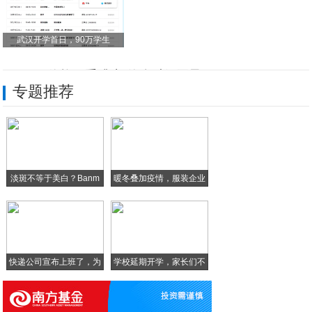
武汉开学首日，90万学生
iPhoneX价格严重跳水,什么时候买最
专题推荐
三代TKI奥希替尼不断创造生存神话，更是
七百以内各个档位手机盘点 这些是业界良心
华为云空间，一键备份手机资料“永不丢失”
淡斑不等于美白？Banm
暖冬叠加疫情，服装企业
一亿两千万像素的手机，现在不到900就能
库
MIUI 11正式发布！动态系统/多项贴
快递公司宣布上班了，为
学校延期开学，家长们不
啥
淡