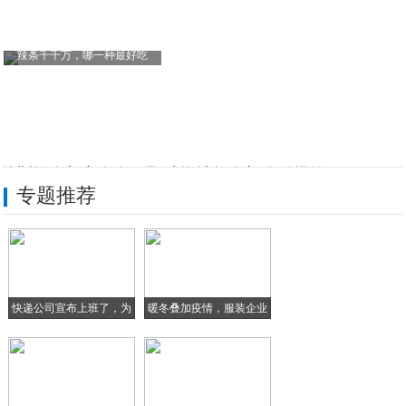
辣条千千万，哪一种最好吃
特斯拉全新方向盘，取消换挡杆全部改触摸控
专题推荐
曾活跃于安卓手机的四款软件，如今你还记得
改革创新铸就高速增长的新红旗模式
杭萧钢构打响科技战“疫”万郡绿建助力远程
快递公司宣布上班了，为
暖冬叠加疫情，服装企业
大鱼号的朋友们，怎样在手机上看自己发布的
啥
库
干货 | 一位智能家居从业者失败经验的总