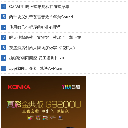
C# WPF 响应式布局和抽屉式菜单
4
两千块买到帝瓦雷音效？华为Sound
5
使用微信小程序的好处有哪些
6
眼见他起高楼，宴宾客，楼塌了，却正在
7
茂盛酒店创始人段均彦做客《追梦人》
8
搜狐张朝阳回应“员工迟到扣500”：
9
app端的自动化，浅谈APPium
10