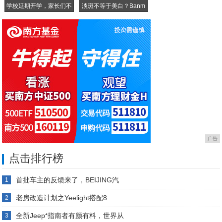
学校延期开学，家长们不
淡斑不等于美白？Banm
淡
广告
点击排行榜
首批车主的反馈来了，BEIJING汽
1
老房改造计划之Yeelight搭配8
2
全新Jeep⁺指南者有颜有料，世界从
3