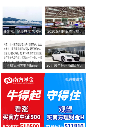
谜陽永军平台火爆招商——共乘趋势东风，共
梅勇五金平台聚焦五金行业快速发展，诚邀您
节能型电热保温炉平台聚焦保温炉行业火速发
开笔礼、诵经典 文艺名家
2020深圳国际珠宝展：
聚焦化工园区盛会，汉威科技以“感·应·云
2025中国建筑品牌计划、全国工程质量金
当初我用老婆的lamer
20万级年轻运动B级车之