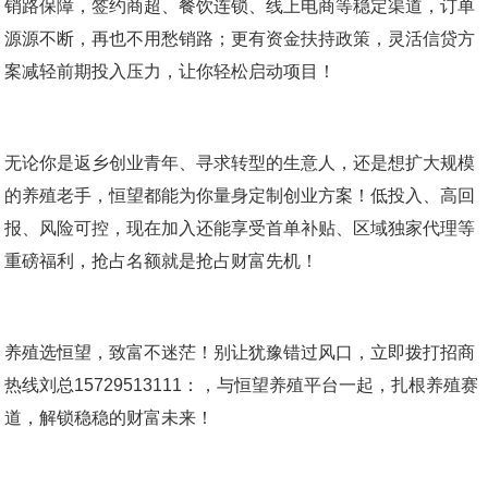
销路保障，签约商超、餐饮连锁、线上电商等稳定渠道，订单
源源不断，再也不用愁销路；更有资金扶持政策，灵活信贷方
案减轻前期投入压力，让你轻松启动项目！
无论你是返乡创业青年、寻求转型的生意人，还是想扩大规模
的养殖老手，恒望都能为你量身定制创业方案！低投入、高回
报、风险可控，现在加入还能享受首单补贴、区域独家代理等
重磅福利，抢占名额就是抢占财富先机！
养殖选恒望，致富不迷茫！别让犹豫错过风口，立即拨打招商
热线刘总15729513111：，与恒望养殖平台一起，扎根养殖赛
道，解锁稳稳的财富未来！