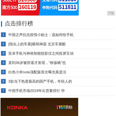
广告
点击排行榜
中国之声抗击疫情小贴士：该如何给手机
1
[指尖上的车展]吸睛神器 北京车展酷
2
安卓手机与神画智能投影仪之间投屏互动
3
直到36岁被辞退才发现，“铁饭碗”也
4
白色小米note顶配版首次曝光真是洁
5
3款当下热度最高的国产手机，年轻人的
6
中国手机市场2019年出货量排行 华
7