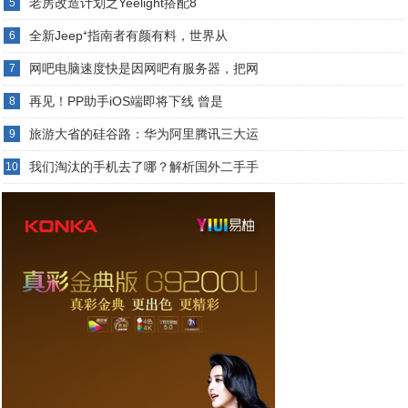
老房改造计划之Yeelight搭配8
5
全新Jeep⁺指南者有颜有料，世界从
6
网吧电脑速度快是因网吧有服务器，把网
7
再见！PP助手iOS端即将下线 曾是
8
旅游大省的硅谷路：华为阿里腾讯三大运
9
我们淘汰的手机去了哪？解析国外二手手
10