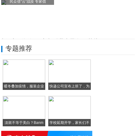
民众借“云”战疫 专家倡
真国产！海信F50新机配紫光展锐5G芯片
专题推荐
小米10 Pro二次开卖售出近10万台
5G网络到来，4G是否会淘汰？了解三点就
vivo又一款“穿越手机”，vivo A
暖冬叠加疫情，服装企业
快递公司宣布上班了，为
男人使用最有面子的三款手机，游戏性能强悍
库
啥
你的手机用多久？手机寿命越来越短，安卓仅
淡斑不等于美白？Banm
学校延期开学，家长们不
淡