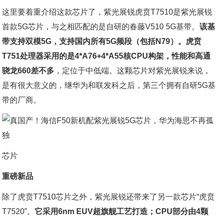
这里要着重介绍这款芯片了，紫光展锐虎贲T7510是紫光展锐
首款5G芯片，与之相匹配的是自研的春藤V510 5G基带。
该基
带支持双模5G，支持国内所有5G频段（包括N79）。虎贲
T751处理器采用的是4*A76+4*A55核CPU构架，性能和高通
骁龙660差不多
，定位于中低端。这颗芯片对紫光展锐来说，
是有很大意义的，继华为和联发科之后，第三个拥有自研5G基
带的厂商。
芯片
重磅新品
除了虎贲T7510芯片之外，紫光展锐还带来了另一款芯片“虎贲
T7520”。
它采用6nm EUV超旗舰工艺打造；CPU部分由4颗