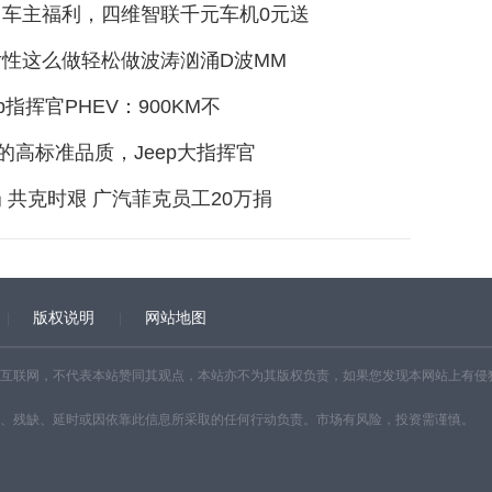
州车主福利，四维智联千元车机0元送
性这么做轻松做波涛汹涌D波MM
p指挥官PHEV：900KM不
”的高标准品质，Jeep大指挥官
 共克时艰 广汽菲克员工20万捐
版权说明
网站地图
互联网，不代表本站赞同其观点，本站亦不为其版权负责，如果您发现本网站上有侵
、残缺、延时或因依靠此信息所采取的任何行动负责。市场有风险，投资需谨慎。