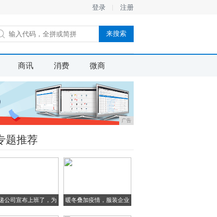
登录
注册
商讯
消费
微商
广告
专题推荐
递公司宣布上班了，为
暖冬叠加疫情，服装企业
啥
库