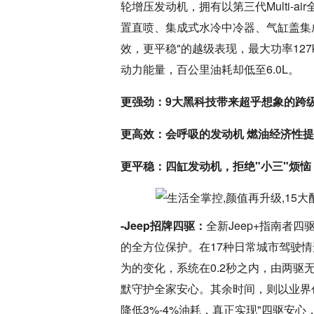
轮增压发动机，拥有以第三代Multi-
置直喷、集成式水冷中冷器、气缸盖集
效，更平稳"的越级表现，最大功率127
动力能量，百公里油耗却低至6.0L。
更强劲：9大黑科技带来超乎想象的跨
更高效：会呼吸的发动机 燃油经济性提
更平稳：四缸发动机，拒绝"小三"烦
-Jeep招牌四驱：
全新Jeep+指南者四驱版
的全方位保护。在17种日常城市驾驶
为的变化，系统在0.2秒之内，由两
默守护全家安心。其余时间，则以业界
降低3%-4%油耗，真正实现"四驱安心，两