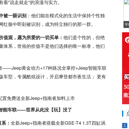
有着"说走就走"的浪漫与实力。
中被一眼识别
：他们能在模式化的生活中保持个性独
网红脸中即刻被识别，成为特立独行的那一群。
学
价值观，愿为所爱的一切买单：
他们是个性的，但绝
量体系，世俗的价值不是他们选择的唯一标准，他们
——Jeep黄金动力+17种路况全掌控+Jeep智能车联
版车型，专属酷炫设计，开启摩登都市夜生活； 更有
eep智能车联——世界从此没【玩】没了
日系：
全新Jeep+指南者搭载全新GSE-T4 1.3T四缸涡
1