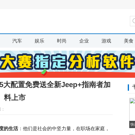
汽车
娱乐
时尚
企业
游戏
美食
5大配置免费送全新Jeep+指南者加
料上市
源：
快
度的生活
：他们是社会的中坚力量，在职场在家庭，