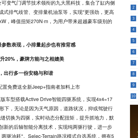
air全可变气门调节技术领衔的九大黑科技，集合了缸内侧
2
成式排气歧管、变排量机油泵等，实现"更强劲，更高
3
kW，峰值扭矩270N·m，为用户带来超越豪车级别的
4
5
级参数表现，小排量起步也有推背感
6
升20%，豪牌方能与之相媲美
7
恼，出行多一份安稳与和谐
8
9
10
车型搭载Active Drive智能四驱系统，实现4x4=17
情形下，无论是因为天气原因，道路状况，抑或驾驶行
驱无缝切换为四驱，实时动态分配扭矩，提升抓地力，默
创新的后轴智能分离技术，实现纯两驱行驶，进一步
驱油耗"。Selec-Terrain路况模式自选系统，拥有5