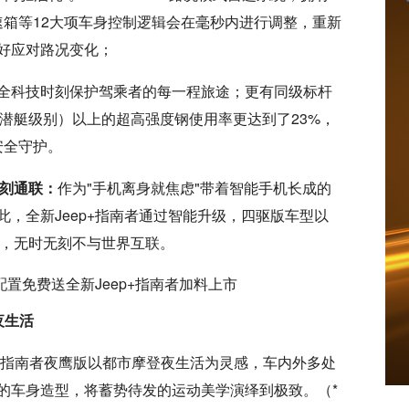
速箱等12大项车身控制逻辑会在毫秒内进行调整，重新
好应对路况变化；
安全科技时刻保护驾乘者的每一程旅途；更有同级标杆
军用潜艇级别）以上的超高强度钢使用率更达到了23%，
安全守护。
时刻通联：
作为"手机离身就焦虑"带着智能手机长成的
，全新Jeep+指南者通过智能升级，四驱版车型以
务，无时无刻不与世界互联。
夜生活
p+指南者夜鹰版以都市摩登夜生活为灵感，车内外多处
的车身造型，将蓄势待发的运动美学演绎到极致。（*