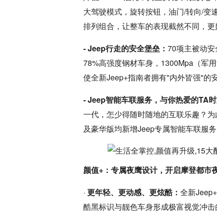
大驾驶模式，旋转按钮，油门/转向/变
排列组合，让整车的表现截然不同，更
- Jeep行走的安全堡垒：
70项主被动
78%高强度钢材车身，1300Mpa（
使全新Jeep+指南者拥有"内外皆强"的
- Jeep智能车联服务，与你热爱的TA
一代，怎少得随时随地的互联乐趣？为此
及豪华版均新增Jeep专属智能车联服
颜值+：专属夜鹰设计，开启摩登都市
·
更年轻、更动感、更炫酷：
全新Jee
酷黑标识与靓色车身形成极富视觉冲击