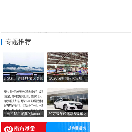
现在的我们，电脑手机不能上网怎么办，IT
专题推荐
换机必看！教你怎么把安卓手机通讯录导入i
九成手机玩家不知道！一招即可解决手机拍照
只要你有这个工具，iPhone联系人导入
开笔礼、诵经典 文艺名家
2020深圳国际珠宝展：
HTC小幅降价，拍照强机U11降至279
乐视TV济南体验店 乐视超4 X43现2
当初我用老婆的lamer
20万级年轻运动B级车之