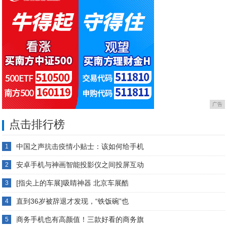
广告
点击排行榜
中国之声抗击疫情小贴士：该如何给手机
1
安卓手机与神画智能投影仪之间投屏互动
2
[指尖上的车展]吸睛神器 北京车展酷
3
直到36岁被辞退才发现，“铁饭碗”也
4
商务手机也有高颜值！三款好看的商务旗
5