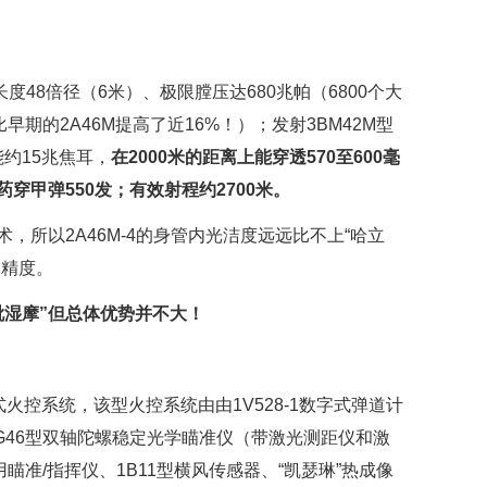
管长度48倍径（6米）、极限膛压达680兆帕（6800个大
早期的2A46M提高了近16%！）；发射3BM42M型
能约15兆焦耳，
在2000米的距离上能穿透570至600毫
穿甲弹550发；有效射程约2700米。
，所以2A46M-4的身管内光洁度远远比不上“哈立
和精度。
毗湿摩”但总体优势并不大！
式火控系统，该型火控系统由由1V528-1数字式弹道计
1G46型双轴陀螺稳定光学瞄准仪（带激光测距仪和激
用瞄准/指挥仪、1B11型横风传感器、“凯瑟琳”热成像