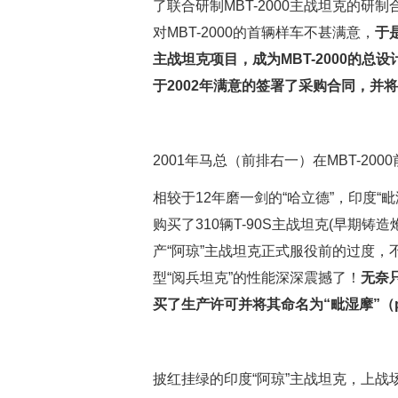
了联合研制MBT-2000主战坦克的研
对MBT-2000的首辆样车不甚满意，
于
主战坦克项目，成为MBT-2000的
于2002年满意的签署了采购合同，并将M
2001年马总（前排右一）在MBT-200
相较于12年磨一剑的“哈立德”，印度“
购买了310辆T-90S主战坦克(早期
产“阿琼”主战坦克正式服役前的过度，不过
型“阅兵坦克”的性能深深震撼了！
无奈只
买了生产许可并将其命名为“毗湿摩”（pí
披红挂绿的印度“阿琼”主战坦克，上