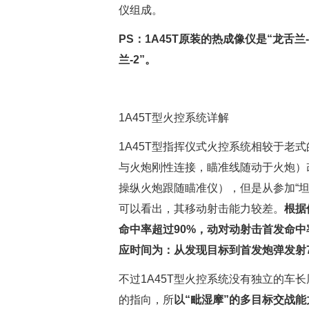
仪组成。
PS：1A45T原装的热成像仪是“龙舌
兰-2”。
1A45T型火控系统详解
1A45T型指挥仪式火控系统相较于老
与火炮刚性连接，瞄准线随动于火炮）
操纵火炮跟随瞄准仪），但是从参加“坦克
可以看出，其移动射击能力较差。
根据
命中率超过90%，动对动射击首发命中
应时间为：从发现目标到首发炮弹发射
不过1A45T型火控系统没有独立的车
的指向，所
以“毗湿摩”的多目标交战