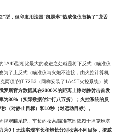
兰-2”型，但印度用法国“凯瑟琳”热成像仪替换了“龙舌
式的1A45型相比最大的改进之处就是将下反式（瞄准仪
改为了上反式（瞄准仪与火炮不连接，由火控计算机
两项”的T-72B3（同样安装了1A45T火控系统）就
俄罗斯官方数据其在2000米的距离上静对静射击首发
率为80%（实际数据估计打八五折）；火控系统的反
7秒（对静止目标）和10秒（对运动目标）。
长周视观瞄系统，车长的收索/瞄准范围依赖于坦克炮塔
能力为0！无法实现车长和炮长分别收索不同目标，按威