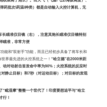
炮权限高于炮长）。而大气（气温\气压\海拔高度）、
弹药批次\药温\种类）都是自动输入火控计算机，无
和车长瞄准仪目镜（右），注意其炮长瞄准仪目镜特别
样瞄准，非常方便
踪功能和“双射手”功能，而且已经初步具备了将车长和
称世界最先进的火控系统之一！
“哈立德”在2000米距
、动对动射击首发命中率为90%；火控系统的反应时
（对静止目标）和7秒（对运动目标）；对目标的发现
了“毗湿摩”整整一个世代了！印度要想追平与“哈立
了才行！