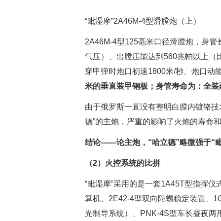
“毗湿摩”2A46M-4型滑膛炮（上）
2A46M-4型125毫米口径滑膛炮，身
气压）、出膛压能达到560兆帕以上（比
穿甲弹时炮口初速1800米/秒、炮口动
米的垂直装甲钢板；身管寿命为：全装药
由于俄罗斯一直没有整明白膛内镀铬技术
德”的主炮，严重的影响了火炮的寿命
结论——
论主炮，“哈立德”略微强于“
（2）火控系统的比拼
“毗湿摩”采用的是一套1A45T型指挥仪
算机、2E42-4型双向陀螺稳定装置、
光制导系统）、PNK-4S型车长昼夜两