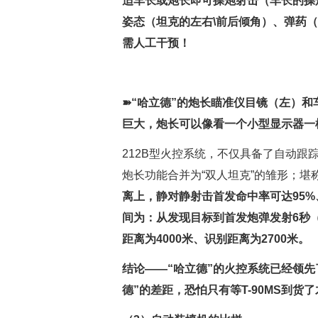
适车长或炮长即可操炮射击（车长的操
姿态（坦克的左右\前后倾角）、弹药（
需人工干预！
➽“哈立德”的炮长瞄准仪目镜（左）
巨大，炮长可以像看一个小型显示器一
212B型火控系统，不仅具备了自动跟
炮长功能合并为“双人坦克”的雏形；堪
离上，静对静射击首发命中率可达95%
间为：从发现目标到首发炮弹发射6秒
距离为4000米、识别距离为2700米。
结论——
“哈立德”的火控系统已经领先
德”的差距，恐怕只有等T-90MS到货