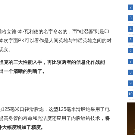
2
3
4
哈立德·本·瓦利德的名字命名的，而“毗湿婆”则是印
5
本次字面PK可以看作是人间英雄与神话英雄之间的对
现实。
6
7
从坦克的三大性能入手，再比较两者的信息化作战能
出一个清晰的判断了。
8
9
10
的125毫米口径滑膛炮，这型125毫米滑膛炮采用了电
提高身管的寿命和光洁度还应用了内膛镀铬技术，
将
并大幅度增加了精度。