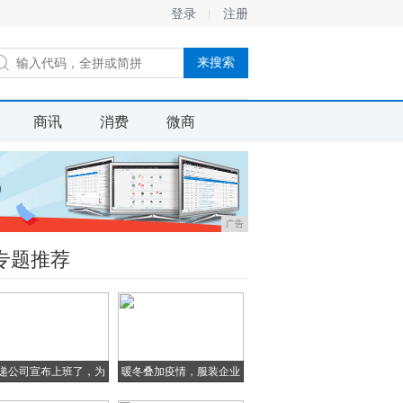
登录
注册
商讯
消费
微商
广告
专题推荐
递公司宣布上班了，为
暖冬叠加疫情，服装企业
啥
库