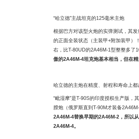
“哈立德”主战坦克的125毫米主炮
根据巴方对该型火炮的实弹测试，其发射“
的正面全装状态（主装甲+附加装甲）！
右，比T-80UD的2A46M-1型整整多
傲的2A46M-4坦克炮基本相当，但在精
哈立德的主炮在精度、射程和寿命上都超
“毗湿摩”是T-90S的印度授权生产版，其
膛炮（俄罗斯直到T-90M才装备2A46M
2A46M-4替换早期的2A46M-2，
2A46M-4。