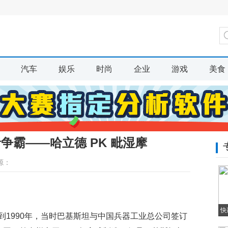
汽车
娱乐
时尚
企业
游戏
美食
争霸——哈立德 PK 毗湿摩
源：
快
1990年，当时巴基斯坦与中国兵器工业总公司签订