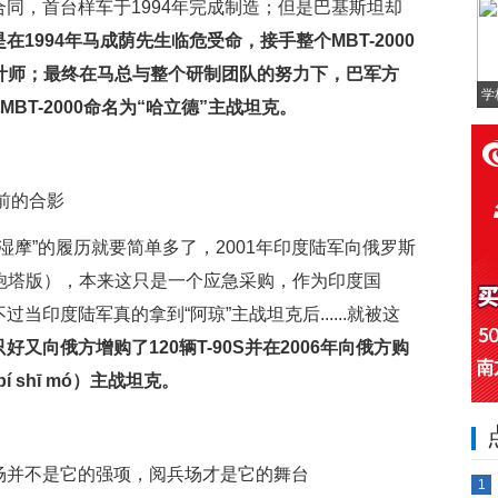
制合同，首台样车于1994年完成制造；但是巴基斯坦却
是在1994年马成荫先生临危受命，接手整个MBT-2000
总设计师；最终在马总与整个研制团队的努力下，巴军方
学
BT-2000命名为“哈立德”主战坦克。
0前的合影
毗湿摩”的履历就要简单多了，2001年印度陆军向俄罗斯
铸造炮塔版），本来这只是一个应急采购，作为印度国
当印度陆军真的拿到“阿琼”主战坦克后......就被这
好又向俄方增购了120辆T-90S并在2006年向俄方购
 shī mó）主战坦克。
战场并不是它的强项，阅兵场才是它的舞台
1