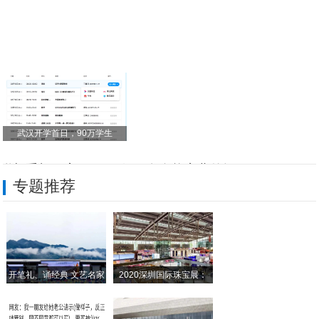
武汉开学首日，90万学生
联想手机厉害了 10月份要发布能弯曲的智
专题推荐
能弯曲的国产手机来了，三星苹果请走开！!
只用一小招，手机上存图片、视频再也不占内
OPPO Reno降至新低价，10倍变焦
开笔礼、诵经典 文艺名家
2020深圳国际珠宝展：
无线充电+虹膜识别+IP67，三星S轻奢
6300毫安电池+6G运存+全面屏！这款